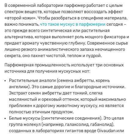
В современной лаборатории парфюмер работает с целым
спектром веществ, которые позволяют воссоздать эффект
«второй кожи». Чтобы разобраться в специфике материала,
важно понимать,
что такое мускус в парфюмерии
сегодня –
это прежде всего синтетическая или растительная
альтернатива, которая выполняет роль мощного фиксатора и
придает аромату чувственную глубину. Современное сырье
лишено резкого анималистического запаха неочищенного
секрета, оно пахнет чистотой, теплом и пудрой.
Парфюмерная промышленность использует три основных
источника для получения мускусных нот:
Растительные аналоги (семена амбретты, корень
ангелики). Это самые дорогие и благородные источники.
Экстракт семян амбретты дает тонкий, слегка
маслянистый и ореховый оттенок, который максимально
приближен к дорогому животному мускусу, но является
полностью этичным продуктом.
Белые мускусы (синтетические соединения). Это целая
группа молекул (например, галаксолид, габанолид),
созданных в лабораториях гигантов вроде Givaudan или