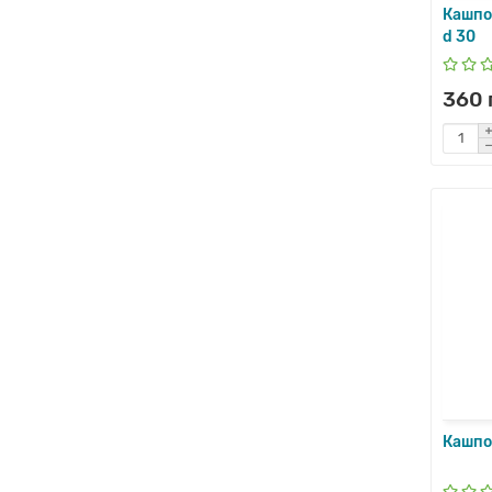
Кашпо
d 30
360 
Кашпо 