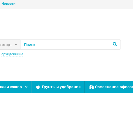
Новости
атегории
:
орхидейница
ки и кашпо
Грунты и удобрения
Озеленение офисо