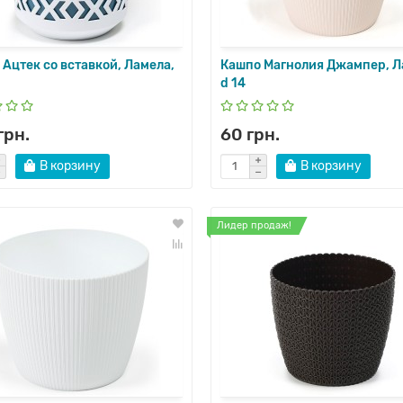
Ацтек со вставкой, Ламела,
Кашпо Магнолия Джампер, Л
d 14
грн.
60 грн.
В корзину
В корзину
Лидер продаж!