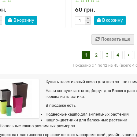
рн.
60 грн.
В корзину
В корзину
Показать еще
1
2
3
4
>
Показано с 1 по 12 из 45 (всего 4
Купить пластиковый вазон для цветов - нет ни
Наши консультанты подберут для Вашего раст
горшка из пластика.
В продаже есть:
Подвесные кашпо для ампельных растений
Кашпо-цветники для балконных растений
Напольные кашпо различных размеров
ущества пластиковых горшков: легкость, современный дизайн, яркие ц