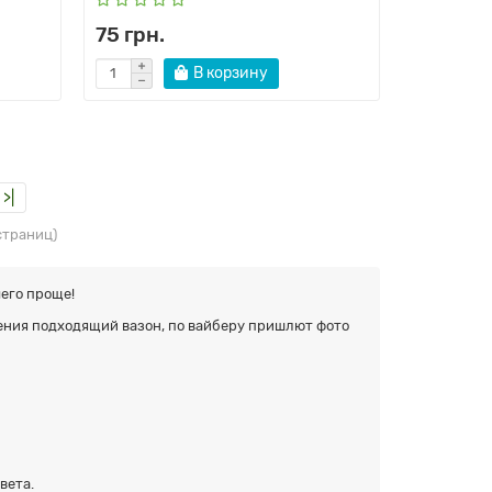
75 грн.
В корзину
>|
 страниц)
чего проще!
ения подходящий вазон, по вайберу пришлют фото
вета.