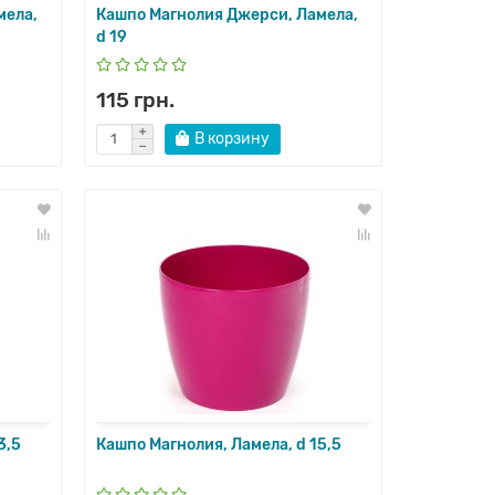
мела,
Кашпо Магнолия Джерси, Ламела,
d 19
115 грн.
В корзину
3,5
Кашпо Магнолия, Ламела, d 15,5