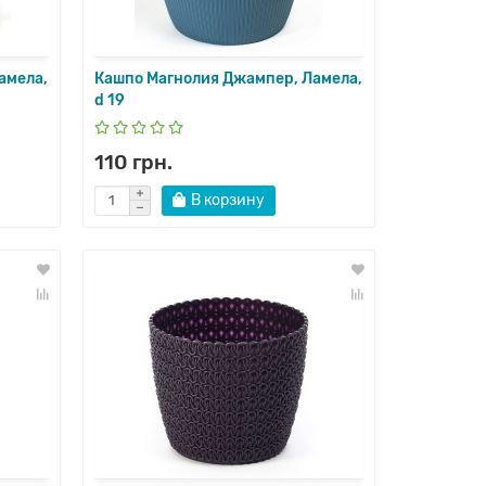
амела,
Кашпо Магнолия Джампер, Ламела,
d 19
110 грн.
В корзину