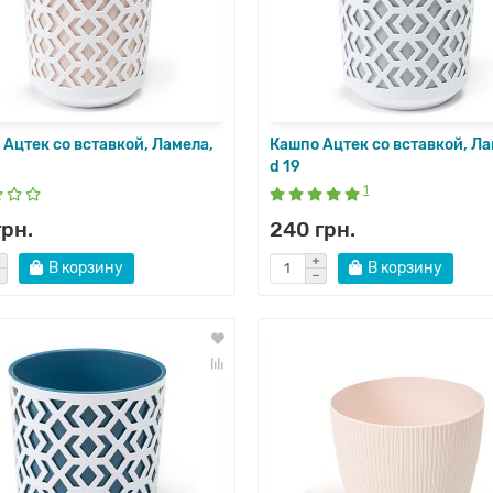
родаж!
Ацтек со вставкой, Ламела,
Кашпо Ацтек со вставкой, Ла
d 19
1
грн.
240 грн.
В корзину
В корзину
филлум, Женское счастье
Кашпо с вкладкой Юкка Доло
(Dluto), Ламела, 19*19*19,5
1
грн.
340 грн.
В корзину
В корзину