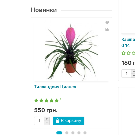
Новинки
Лидер п
Кашпо 
d 14
160 
Тилландсия Цианея
Спати
1
550 грн.
490 
В корзину