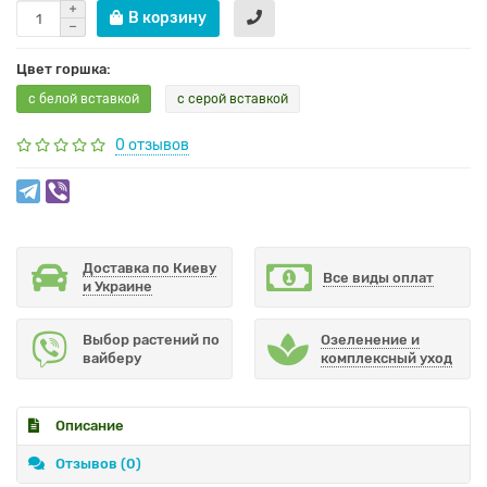
В корзину
Цвет горшка:
с белой вставкой
с серой вставкой
0 отзывов
Доставка по Киеву
Все виды оплат
и Украине
Выбор растений по
Озеленение и
вайберу
комплексный уход
Описание
Отзывов (0)