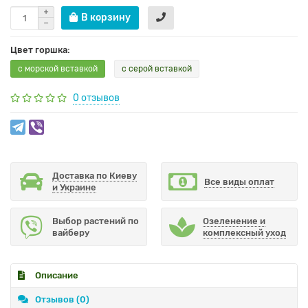
В корзину
Цвет горшка:
с морской вставкой
с серой вставкой
0 отзывов
Доставка по Киеву
Все виды оплат
и Украине
Выбор растений по
Озеленение и
вайберу
комплексный уход
Описание
Отзывов (0)