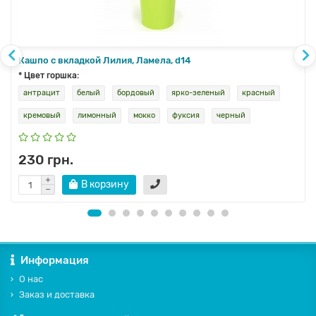
Кашпо с вкладкой Лилия, Ламела, d14
* Цвет горшка:
антрацит
белый
бордовый
ярко-зеленый
красный
кремовый
лимонный
мокко
фуксия
черный
230 грн.
В корзину
Информация
О нас
Заказ и доставка