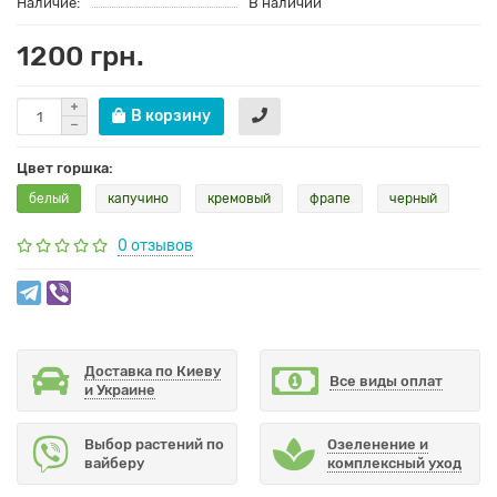
Наличие:
В наличии
1200 грн.
В корзину
Цвет горшка:
белый
капучино
кремовый
фрапе
черный
0 отзывов
Доставка по Киеву
Все виды оплат
и Украине
Выбор растений по
Озеленение и
вайберу
комплексный уход