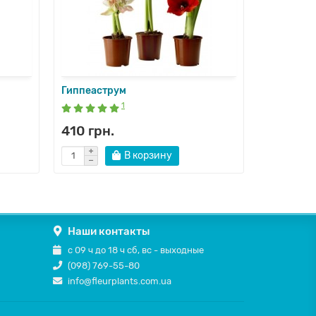
Гиппеаструм
Гортензи
1
410 грн.
570 грн
В корзину
Наши контакты
с 09 ч до 18 ч сб, вс - выходные
(098) 769-55-80
info@fleurplants.com.ua