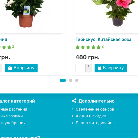
ния
Гибискус, Китайская роза
1
2
грн.
480 грн.
В корзину
В корзину
алог категорий
Дополнительно
ные растения
Озеленение офисов
чные горшки
Акции и скидки
 и удобрения
Блог о фитодизайне
всему, что делаем"!