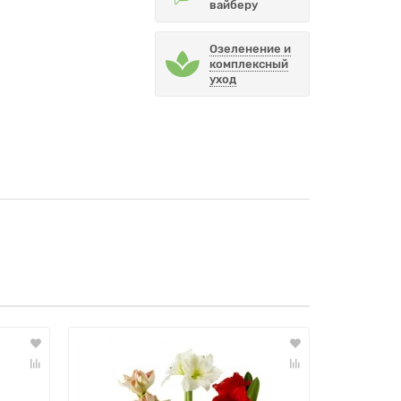
вайберу
Озеленение и
комплексный
уход
Лидер прода