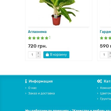
Аглаонема
Гарде
1
720 грн.
590 
В корзину
Информация
Кат
О нас
Комнат
Заказ и доставка
Цвето
Грунты
Мы работаем по принципу - "Качество и любовь ко 