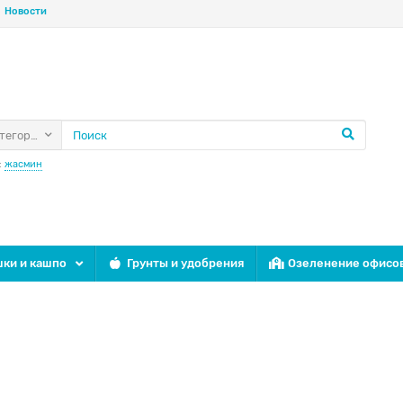
Новости
атегории
:
жасмин
ки и кашпо
Грунты и удобрения
Озеленение офисо