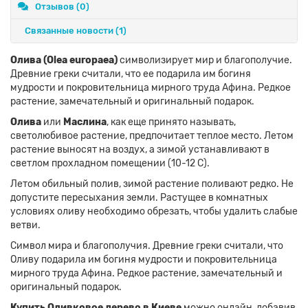
Отзывов (0)
Связанные новости
(1)
Олива (Olea europaea)
символизирует мир и благополучие.
Древние греки считали, что ее подарила им богиня
мудрости и покровительница мирного труда Афина. Редкое
растение, замечательный и оригинальный подарок.
Олива
или
Маслина
, как еще принято называть,
светолюбивое растение, предпочитает теплое место. Летом
растение выносят на воздух, а зимой устанавливают в
светлом прохладном помещении (10-12 С).
Летом обильный полив, зимой растение поливают редко. Не
допустите пересыхания земли. Растущее в комнатных
условиях оливу необходимо обрезать, чтобы удалить слабые
ветви.
Символ мира и благополучия. Древние греки считали, что
Оливу подарила им богиня мудрости и покровительница
мирного труда Афина. Редкое растение, замечательный и
оригинальный подарок.
Купить Оливковое дерево в Киеве
можно онлайн, добавив