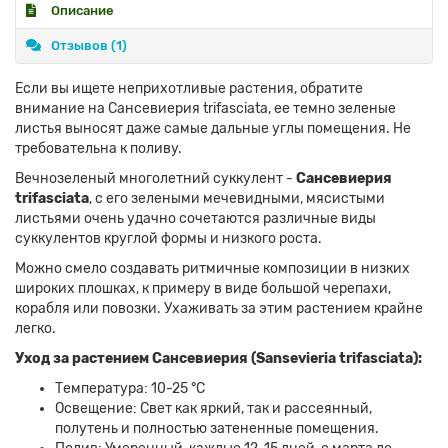
Описание
Отзывов (1)
Если вы ищете неприхотливые растения, обратите
внимание на Сансевиерия trifasciata, ее темно зеленые
листья выносят даже самые дальные углы помещения. Не
требовательна к поливу.
Вечнозеленый многолетний суккулент -
Сансевиерия
trifasciata
, с его зелеными мечевидными, мясистыми
листьями очень удачно сочетаются различные виды
суккулентов круглой формы и низкого роста.
Можно смело создавать ритмичные композиции в низких
широких плошках, к примеру в виде большой черепахи,
корабля или повозки. Ухаживать за этим растением крайне
легко.
Уход за растением Сансевиерия (Sansevieria trifasciata):
Температура: 10-25 °С
Освещение: Свет как яркий, так и рассеянный,
полутень и полностью затененные помещения.