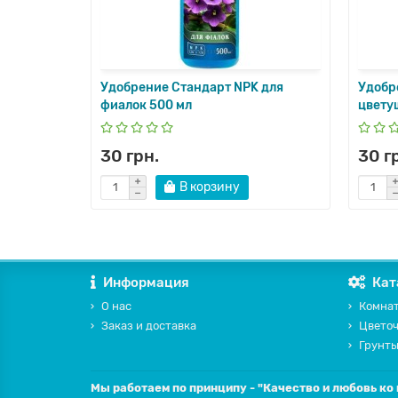
 орхидей
Удобрение Стандарт NPK для
Удобр
фиалок 500 мл
цвету
30 грн.
30 г
В корзину
Информация
Кат
О нас
Комнат
Заказ и доставка
Цвето
Грунты
Мы работаем по принципу - "Качество и любовь ко 