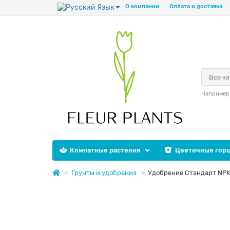
Язык
О компании
Оплата и доставка
Все к
Например
Комнатные растения
Цветочные горш
Грунты и удобрения
Удобрение Стандарт NPK