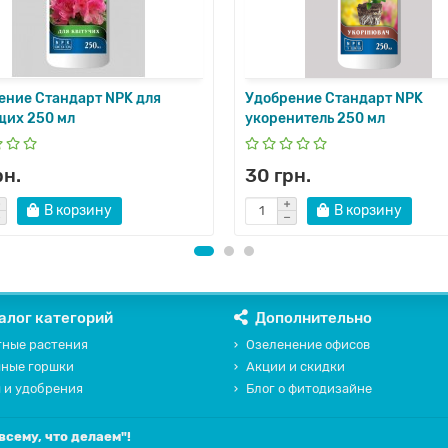
ение Стандарт NPK для
Удобрение Стандарт NPK
щих 250 мл
укоренитель 250 мл
рн.
30 грн.
В корзину
В корзину
алог категорий
Дополнительно
ные растения
Озеленение офисов
чные горшки
Акции и скидки
 и удобрения
Блог о фитодизайне
всему, что делаем"!