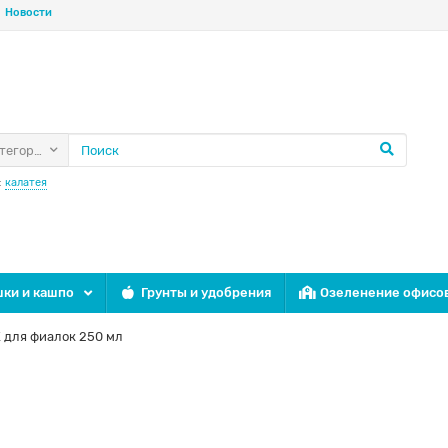
Новости
атегории
:
калатея
ки и кашпо
Грунты и удобрения
Озеленение офисо
 для фиалок 250 мл