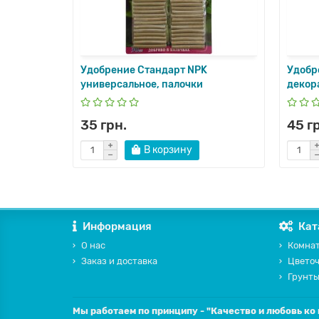
Удобрение Стандарт NPK
Удобр
универсальное, палочки
декор
35 грн.
45 г
В корзину
Информация
Кат
О нас
Комнат
Заказ и доставка
Цвето
Грунты
Мы работаем по принципу - "Качество и любовь ко 