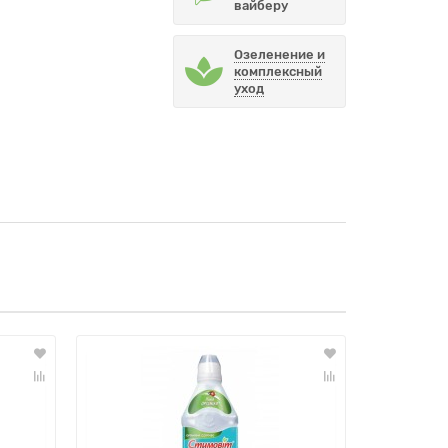
вайберу
Озеленение и
комплексный
уход