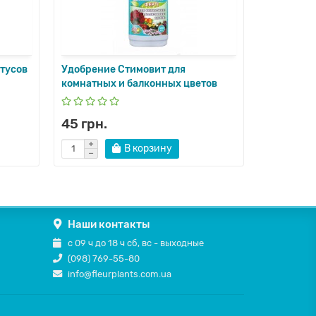
тусов
Удобрение Стимовит для
Удобрени
комнатных и балконных цветов
45 грн.
45 грн.
В корзину
Наши контакты
с 09 ч до 18 ч сб, вс - выходные
(098) 769-55-80
info@fleurplants.com.ua