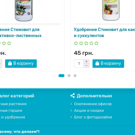
ение Стимовит для
Удобрение Стимовит для как
ативно-лиственных
и суккулентов
рн.
45 грн.
В корзину
В корзину
алог категорий
Дополнительно
ные растения
Озеленение офисов
чные горшки
Акции и скидки
 и удобрения
Блог о фитодизайне
всему, что делаем"!