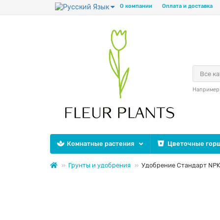
Язык
О компании
Оплата и доставка
Все к
Например
Комнатные растения
Цветочные горш
Грунты и удобрения
Удобрение Стандарт NPK