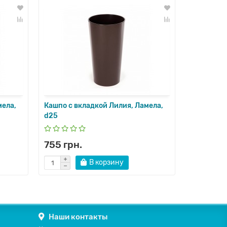
мела,
Кашпо с вкладкой Лилия, Ламела,
Кашпо с в
d25
d30
755 грн.
1200 гр
В корзину
Наши контакты