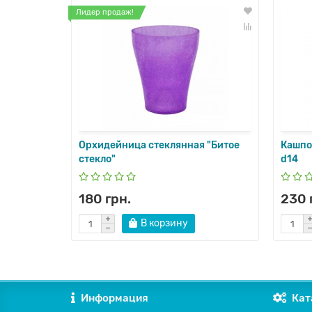
Лидер продаж!
ия,
Орхидейница стеклянная "Битое
Кашпо
стекло"
d14
180 грн.
230 
В корзину
Информация
Кат