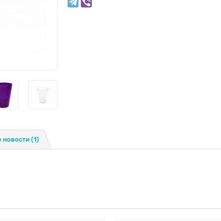
 новости
(1)
й