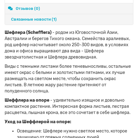
Отзывов (0)
Связанные новости
(1)
Шефлера (Schefflera)
- родом из Юговосточной Азии,
Австралии и берегов Тихого океана. Семейства аралиевых,
род шефлер насчитывает около 250-300 видов, в условиях
дома и офиса выращивают два вида - Шефлера
звездчатолистная и Шефлера древовидная.
Виды с темными листами более теневыносливы, остальные
имеют окрас с белыми и золотистыми пятнами, их лучше
размещать на светлом месте, чтобы сохранить окрас
листьев. В летнюю жару растение притеняют от
полуденного солнца.
Шеффлера на опоре
- удивительно изящное и довольно
компактное растение. Интересная форма листьев, пестрая
расцветка, пышная крона, все это сочетает в себе шефлера.
Уход за Шеффлерой на опоре:
Освещение: Шефлере нужно светлое место, которое
защищено от прямых солнечных лучей.