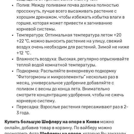
Полив: Между поливами почва должна полностью
просохнуть, лучше всего высаживать растение с
хорошим дренажом, чтобы избежать избытка влаги в
горшке, которая может привести к загниванию
корневой системы.
Температура: Оптимальная температура летом +20
+22 °C, можно выносить растение на улицу, свежий
воздух очень необходим для растений. Зимой не ниже
+12 °C .
Влажность воздуха: Высокая, регулярно опрыскивайте
теплой водой комнатной температуры.
Подкормка: Распыляйте внекорневую подкормку
"Фитогормоны и микроэлементы" несколько раз в
месяц, универсальное удобрение добавляйте с
поливом с весны до конца лета. Внимательно
смотрите концентрацию удобрения, чтобы не сжечь
корневую систему.
Пересадка: Взрослые растения пересаживают раз в 2-
3 года.
Купить большую Шефлеру на опоре в Киеве
можно
онлайн, добавив товар в корзину. По вайберу можно
посмотреть фото
Шефлеры на опоре
, которую Вы заказали.