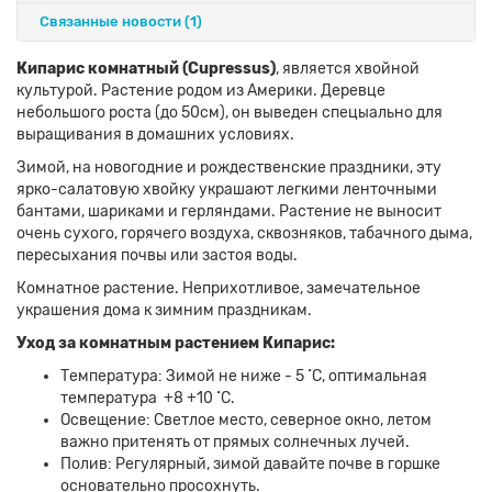
Связанные новости
(1)
Кипарис комнатный (Cupressus)
, является хвойной
культурой. Растение родом из Америки. Деревце
небольшого роста (до 50см), он выведен спецыально для
выращивания в домашних условиях.
Зимой, на новогодние и рождественские праздники, эту
ярко-салатовую хвойку украшают легкими ленточными
бантами, шариками и герляндами. Растение не выносит
очень сухого, горячего воздуха, сквозняков, табачного дыма,
пересыхания почвы или застоя воды.
Комнатное растение. Неприхотливое, замечательное
украшения дома к зимним праздникам.
Уход за комнатным растением Кипарис:
Температура: Зимой не ниже - 5 ˚С, оптимальная
температура +8 +10 ˚С.
Освещение: Светлое место, северное окно, летом
важно притенять от прямых солнечных лучей.
Полив: Регулярный, зимой давайте почве в горшке
основательно просохнуть.