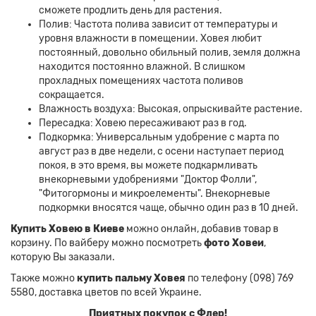
сможете продлить день для растения.
Полив: Частота полива зависит от температуры и
уровня влажности в помещении. Ховея любит
постоянный, довольно обильный полив, земля должна
находится постоянно влажной. В слишком
прохладных помещениях частота поливов
сокращается.
Влажность воздуха: Высокая, опрыскивайте растение.
Пересадка: Ховею пересаживают раз в год.
Подкормка: Универсальным удобрение с марта по
август раз в две недели, с осени наступает период
покоя, в это время, вы можете подкармливать
внекорневыми удобрениями "Доктор Фолли",
"Фитогормоны и микроелементы". Внекорневые
подкормки вносятся чаще, обычно один раз в 10 дней.
Купить Ховею в Киеве
можно онлайн, добавив товар в
корзину. По вайберу можно посмотреть
фото Ховеи
,
которую Вы заказали.
Также можно
купить пальму Ховея
по телефону (098) 769
5580, доставка цветов по всей Украине.
Приятных покупок с Флер!