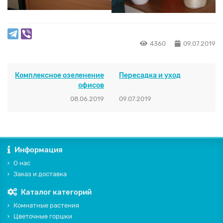
4360
09.07.2019
Комплексное озеленение
Пересадка и уход
офисов
08.06.2019
09.07.2019
Информация
О нас
Заказ и доставка
Каталог категорий
Комнатные растения
Цветочные горшки