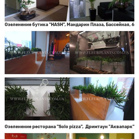
Озеленение бутика "HASH", Мандарин Плаза, Бассейная, 6
Озеленение ресторана "Solo pizza", Дримтаун "Аквапарк"