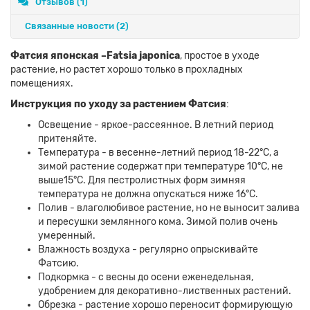
Отзывов (1)
Связанные новости
(2)
Фатсия японская –Fatsia japonica
, простое в уходе
растение, но растет хорошо только в прохладных
помещениях.
Инструкция по уходу за растением Фатсия
:
Освещение - яркое-рассеянное. В летний период
притеняйте.
Температура - в весенне-летний период 18-22°C, а
зимой растение содержат при температуре 10°C, не
выше15°C. Для пестролистных форм зимняя
температура не должна опускаться ниже 16°C.
Полив - влаголюбивое растение, но не выносит залива
и пересушки землянного кома. Зимой полив очень
умеренный.
Влажность воздуха - регулярно опрыскивайте
Фатсию.
Подкормка - с весны до осени еженедельная,
удобрением для декоративно-лиственных растений.
Обрезка - растение хорошо переносит формирующую