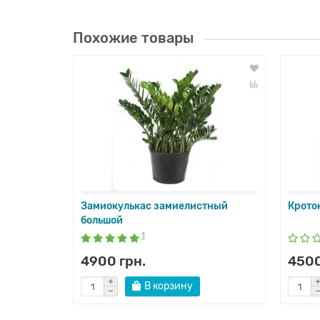
Похожие товары
Замиокулькас замиелистный
Крото
большой
1
4900 грн.
4500
В корзину