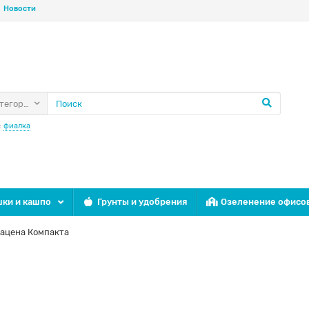
Новости
атегории
:
фиалка
ки и кашпо
Грунты и удобрения
Озеленение офисо
ацена Компакта